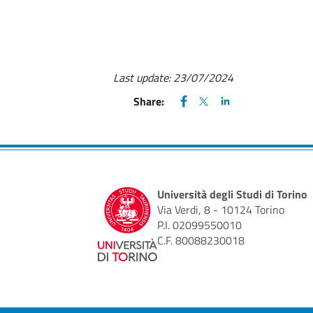
Last update:
23/07/2024
FACEBOOK
(apre una nuova finestra)
X
(apre una nuova finestr
LINKEDIN
(apre una nuova fi
Share:
Università degli Studi di Torino
Via Verdi, 8 - 10124 Torino
P.I. 02099550010
C.F. 80088230018