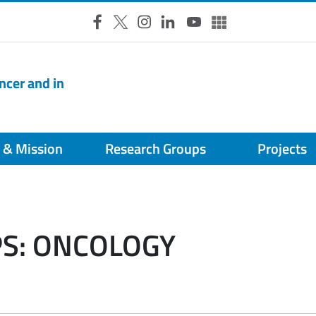
Facebook
X
Instagram
LinkedIn
YouTube
Altri social
ncer and in
 & Mission
Research Groups
Projects
S: ONCOLOGY